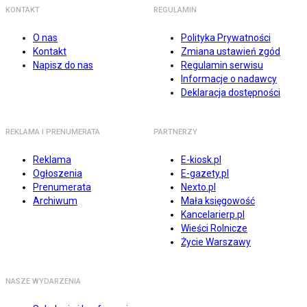
KONTAKT
REGULAMIN
O nas
Polityka Prywatności
Kontakt
Zmiana ustawień zgód
Napisz do nas
Regulamin serwisu
Informacje o nadawcy
Deklaracja dostępności
REKLAMA I PRENUMERATA
PARTNERZY
Reklama
E-kiosk.pl
Ogłoszenia
E-gazety.pl
Prenumerata
Nexto.pl
Archiwum
Mała księgowość
Kancelarierp.pl
Wieści Rolnicze
Życie Warszawy
NASZE WYDARZENIA