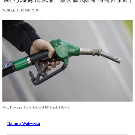
będzie „twardego lądowania” zatrzymało spadek cen ropy naftowej.
Publikacja:
11.12.2012 02:50
Foto: Fotorzepa, Bartek Sadowski BS Bartek Sadowski
Danuta Walewska