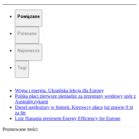
Powiązane
Polecane
Najnowsze
Tagi
Wojna i energia. Ukraińska lekcja dla Europy
Polska płaci pierwsze pieniądze za przegrany węglowy spór z
Australijczykami
Diesel najdroższy w historii. Kierowcy płacą już prawie 9 zł
za litr
Luiz Hanania prezesem Energy Efficiency for Europe
Promowane treści