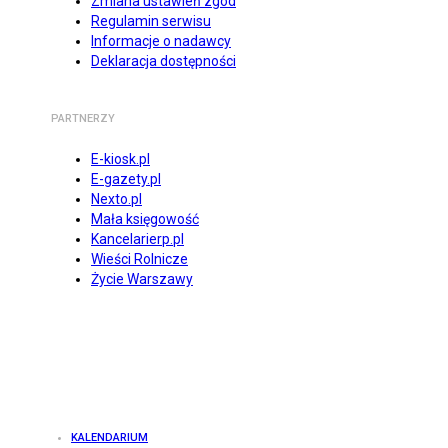
Zmiana ustawień zgód
Regulamin serwisu
Informacje o nadawcy
Deklaracja dostępności
PARTNERZY
E-kiosk.pl
E-gazety.pl
Nexto.pl
Mała księgowość
Kancelarierp.pl
Wieści Rolnicze
Życie Warszawy
KALENDARIUM