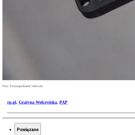
Foto: Fotorzepa/Bartek Sadowski
rp.pl
,
Grażyna Wołczyńska
,
PAP
Powiązane