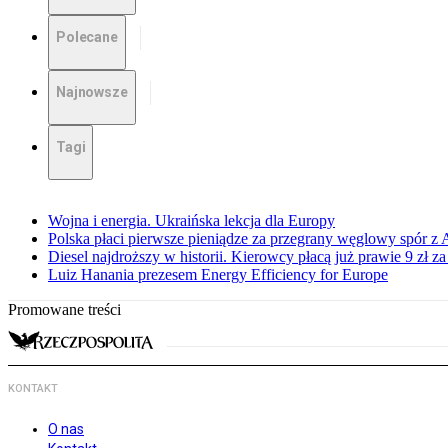
Polecane
Najnowsze
Tagi
Wojna i energia. Ukraińska lekcja dla Europy
Polska płaci pierwsze pieniądze za przegrany węglowy spór z 
Diesel najdroższy w historii. Kierowcy płacą już prawie 9 zł za 
Luiz Hanania prezesem Energy Efficiency for Europe
Promowane treści
KONTAKT
O nas