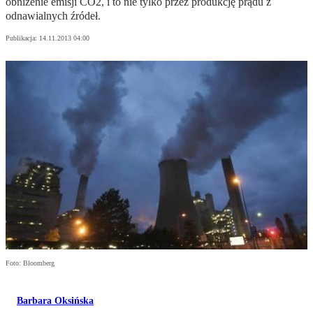
obniżenie emisji CO2, i to nie tylko przez produkcję prądu z
odnawialnych źródeł.
Publikacja:
14.11.2013 04:00
Foto: Bloomberg
Barbara Oksińska