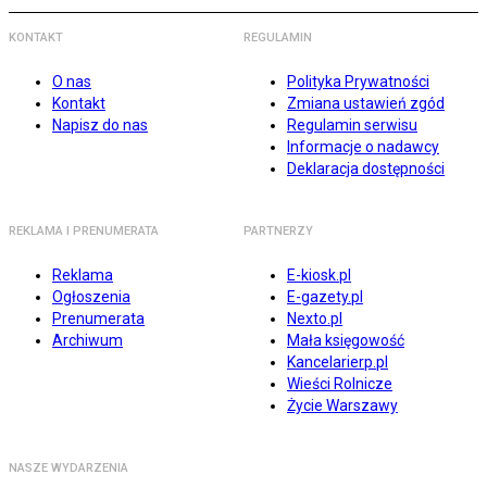
KONTAKT
REGULAMIN
O nas
Polityka Prywatności
Kontakt
Zmiana ustawień zgód
Napisz do nas
Regulamin serwisu
Informacje o nadawcy
Deklaracja dostępności
REKLAMA I PRENUMERATA
PARTNERZY
Reklama
E-kiosk.pl
Ogłoszenia
E-gazety.pl
Prenumerata
Nexto.pl
Archiwum
Mała księgowość
Kancelarierp.pl
Wieści Rolnicze
Życie Warszawy
NASZE WYDARZENIA