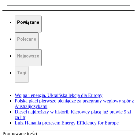
Powiązane
Polecane
Najnowsze
Tagi
Wojna i energia. Ukraińska lekcja dla Europy
Polska płaci pierwsze pieniądze za przegrany węglowy spór z
Australijczykami
Diesel najdroższy w historii. Kierowcy płacą już prawie 9 zł
za litr
Luiz Hanania prezesem Energy Efficiency for Europe
Promowane treści