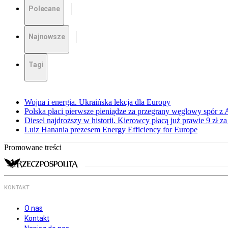
Polecane
Najnowsze
Tagi
Wojna i energia. Ukraińska lekcja dla Europy
Polska płaci pierwsze pieniądze za przegrany węglowy spór z 
Diesel najdroższy w historii. Kierowcy płacą już prawie 9 zł za 
Luiz Hanania prezesem Energy Efficiency for Europe
Promowane treści
KONTAKT
O nas
Kontakt