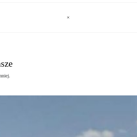
ńsze
mniej.