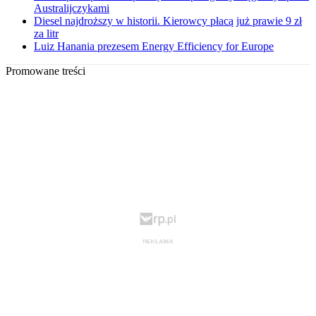
Australijczykami
Diesel najdroższy w historii. Kierowcy płacą już prawie 9 zł
za litr
Luiz Hanania prezesem Energy Efficiency for Europe
Promowane treści