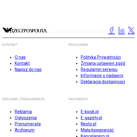
KONTAKT
REGULAMIN
O nas
Polityka Prywatności
Kontakt
Zmiana ustawień zgód
Napisz do nas
Regulamin serwisu
Informacje o nadawcy
Deklaracja dostępności
REKLAMA I PRENUMERATA
PARTNERZY
Reklama
E-kiosk.pl
Ogłoszenia
E-gazety.pl
Prenumerata
Nexto.pl
Archiwum
Mała księgowość
Kancelarierp.pl