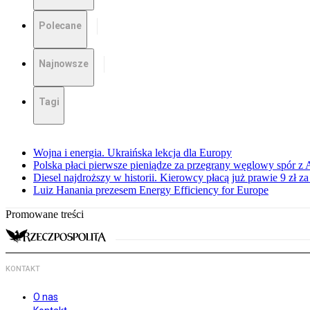
Polecane
Najnowsze
Tagi
Wojna i energia. Ukraińska lekcja dla Europy
Polska płaci pierwsze pieniądze za przegrany węglowy spór z 
Diesel najdroższy w historii. Kierowcy płacą już prawie 9 zł za 
Luiz Hanania prezesem Energy Efficiency for Europe
Promowane treści
KONTAKT
O nas