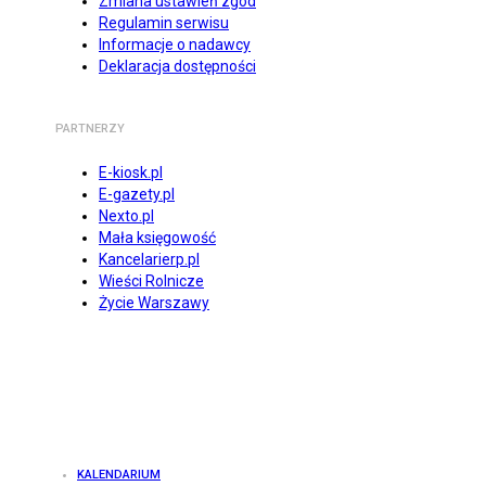
Zmiana ustawień zgód
Regulamin serwisu
Informacje o nadawcy
Deklaracja dostępności
PARTNERZY
E-kiosk.pl
E-gazety.pl
Nexto.pl
Mała księgowość
Kancelarierp.pl
Wieści Rolnicze
Życie Warszawy
KALENDARIUM