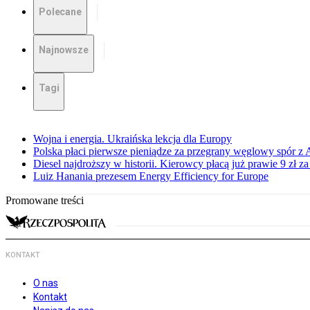
Polecane
Najnowsze
Tagi
Wojna i energia. Ukraińska lekcja dla Europy
Polska płaci pierwsze pieniądze za przegrany węglowy spór z 
Diesel najdroższy w historii. Kierowcy płacą już prawie 9 zł za 
Luiz Hanania prezesem Energy Efficiency for Europe
Promowane treści
KONTAKT
O nas
Kontakt