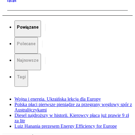
Powiązane
Polecane
Najnowsze
Tagi
Wojna i energia. Ukraińska lekcja dla Europy
Polska płaci pierwsze pieniądze za przegrany węglowy spór z
Australijczykami
Diesel najdroższy w historii. Kierowcy płacą już prawie 9 zł
za litr
Luiz Hanania prezesem Energy Efficiency for Europe