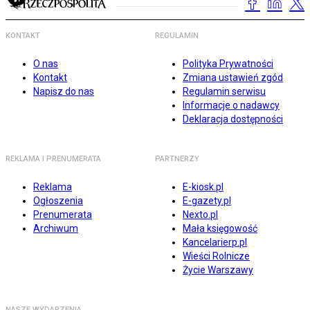
KONTAKT
REGULAMIN
O nas
Polityka Prywatności
Kontakt
Zmiana ustawień zgód
Napisz do nas
Regulamin serwisu
Informacje o nadawcy
Deklaracja dostępności
REKLAMA I PRENUMERATA
PARTNERZY
Reklama
E-kiosk.pl
Ogłoszenia
E-gazety.pl
Prenumerata
Nexto.pl
Archiwum
Mała księgowość
Kancelarierp.pl
Wieści Rolnicze
Życie Warszawy
NASZE WYDARZENIA