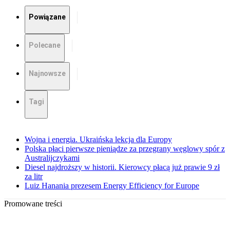
Powiązane
Polecane
Najnowsze
Tagi
Wojna i energia. Ukraińska lekcja dla Europy
Polska płaci pierwsze pieniądze za przegrany węglowy spór z
Australijczykami
Diesel najdroższy w historii. Kierowcy płacą już prawie 9 zł
za litr
Luiz Hanania prezesem Energy Efficiency for Europe
Promowane treści