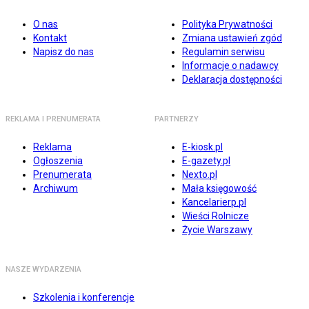
O nas
Polityka Prywatności
Kontakt
Zmiana ustawień zgód
Napisz do nas
Regulamin serwisu
Informacje o nadawcy
Deklaracja dostępności
REKLAMA I PRENUMERATA
PARTNERZY
Reklama
E-kiosk.pl
Ogłoszenia
E-gazety.pl
Prenumerata
Nexto.pl
Archiwum
Mała księgowość
Kancelarierp.pl
Wieści Rolnicze
Życie Warszawy
NASZE WYDARZENIA
Szkolenia i konferencje