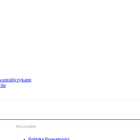
Australijczykami
litr
REGULAMIN
Polityka Prywatności