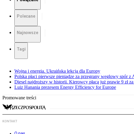
Polecane
Najnowsze
Tagi
Wojna i energia. Ukraińska lekcja dla Europy
Polska płaci pierwsze pieniądze za przegrany węglowy spór z 
Diesel najdroższy w historii. Kierowcy płacą już prawie 9 zł za 
Luiz Hanania prezesem Energy Efficiency for Europe
Promowane treści
KONTAKT
O nas