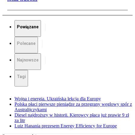
Powiązane
Polecane
Najnowsze
Tagi
Wojna i energia. Ukraińska lekcja dla Europy
Polska płaci pierwsze pieniądze za przegrany węglowy spór z
Australijczykami
Diesel najdroższy w historii. Kierowcy płacą już prawie 9 zł
za litr
Luiz Hanania prezesem Energy Efficiency for Europe