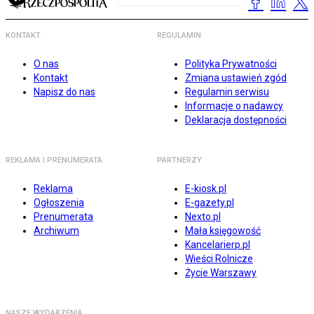
KONTAKT
REGULAMIN
O nas
Polityka Prywatności
Kontakt
Zmiana ustawień zgód
Napisz do nas
Regulamin serwisu
Informacje o nadawcy
Deklaracja dostępności
REKLAMA I PRENUMERATA
PARTNERZY
Reklama
E-kiosk.pl
Ogłoszenia
E-gazety.pl
Prenumerata
Nexto.pl
Archiwum
Mała księgowość
Kancelarierp.pl
Wieści Rolnicze
Życie Warszawy
NASZE WYDARZENIA