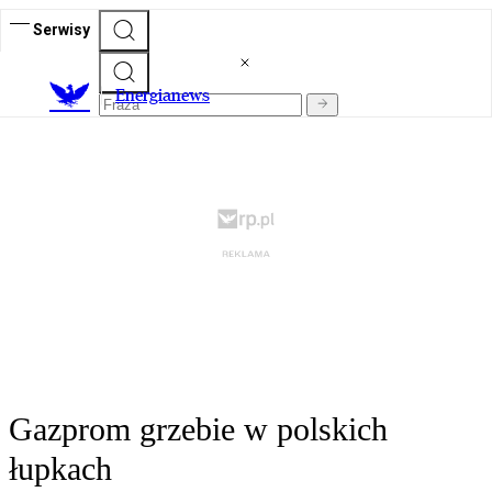
Serwisy
E
nergianews
Gazprom grzebie w polskich
łupkach