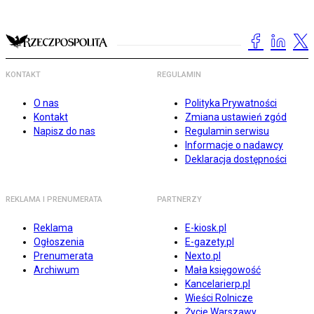
KONTAKT
REGULAMIN
O nas
Polityka Prywatności
Kontakt
Zmiana ustawień zgód
Napisz do nas
Regulamin serwisu
Informacje o nadawcy
Deklaracja dostępności
REKLAMA I PRENUMERATA
PARTNERZY
Reklama
E-kiosk.pl
Ogłoszenia
E-gazety.pl
Prenumerata
Nexto.pl
Archiwum
Mała księgowość
Kancelarierp.pl
Wieści Rolnicze
Życie Warszawy