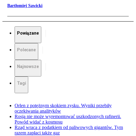
Bartłomiej Sawicki
Powiązane
Polecane
Najnowsze
Tagi
Orlen z potężnym skokiem zysku. Wyniki przebiły
oczekiwania analityków
Rosja nie może wyremontować uszkodzonych rafinerii.
Powód widać z kosmosu
Rząd wraca z podatkiem od paliwowych gigantów. Tym
razem zapłaci także gaz