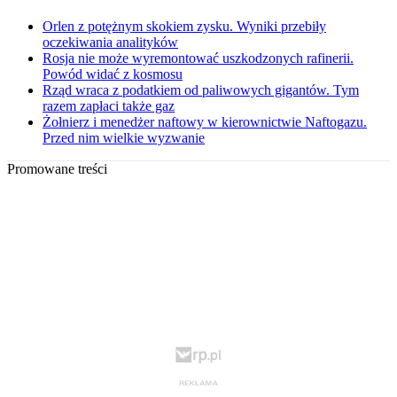
Orlen z potężnym skokiem zysku. Wyniki przebiły
oczekiwania analityków
Rosja nie może wyremontować uszkodzonych rafinerii.
Powód widać z kosmosu
Rząd wraca z podatkiem od paliwowych gigantów. Tym
razem zapłaci także gaz
Żołnierz i menedżer naftowy w kierownictwie Naftogazu.
Przed nim wielkie wyzwanie
Promowane treści