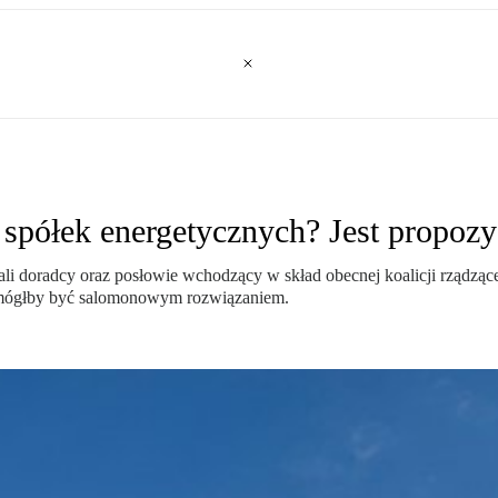
e spółek energetycznych? Jest propozy
i doradcy oraz posłowie wchodzący w skład obecnej koalicji rządząc
y mógłby być salomonowym rozwiązaniem.