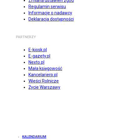
Zmiana ustawień zgód
Regulamin serwisu
Informacje o nadawcy
Deklaracja dostępności
PARTNERZY
E-kiosk.pl
E-gazety.pl
Nexto.pl
Mała księgowość
Kancelarierp.pl
Wieści Rolnicze
Życie Warszawy
KALENDARIUM