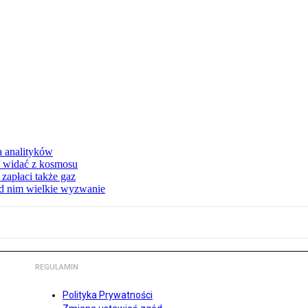
a analityków
d widać z kosmosu
apłaci także gaz
ed nim wielkie wyzwanie
REGULAMIN
Polityka Prywatności