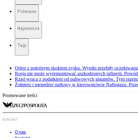
Polecane
Najnowsze
Tagi
Orlen z potężnym skokiem zysku. Wyniki przebiły oczekiwani
Rosja nie może wyremontować uszkodzonych rafinerii. Powó
Rząd wraca z podatkiem od paliwowych gigantów. Tym razem z
Żołnierz i menedżer naftowy w kierownictwie Naftogazu. Prz
Promowane treści
KONTAKT
O nas