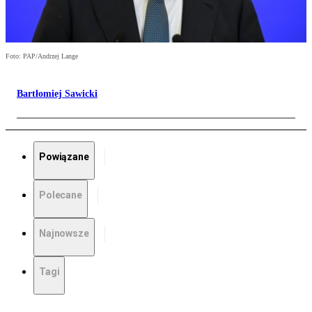
Foto: PAP/Andrzej Lange
Bartłomiej Sawicki
Powiązane
Polecane
Najnowsze
Tagi