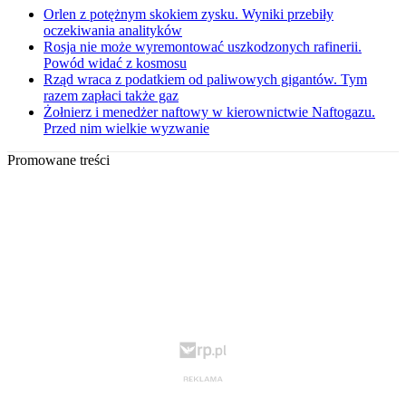
Orlen z potężnym skokiem zysku. Wyniki przebiły
oczekiwania analityków
Rosja nie może wyremontować uszkodzonych rafinerii.
Powód widać z kosmosu
Rząd wraca z podatkiem od paliwowych gigantów. Tym
razem zapłaci także gaz
Żołnierz i menedżer naftowy w kierownictwie Naftogazu.
Przed nim wielkie wyzwanie
Promowane treści