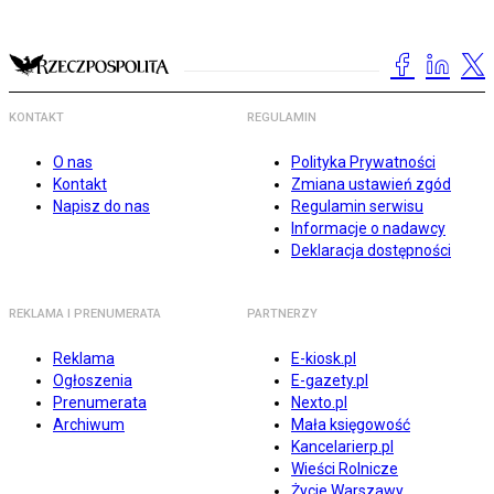
KONTAKT
REGULAMIN
O nas
Polityka Prywatności
Kontakt
Zmiana ustawień zgód
Napisz do nas
Regulamin serwisu
Informacje o nadawcy
Deklaracja dostępności
REKLAMA I PRENUMERATA
PARTNERZY
Reklama
E-kiosk.pl
Ogłoszenia
E-gazety.pl
Prenumerata
Nexto.pl
Archiwum
Mała księgowość
Kancelarierp.pl
Wieści Rolnicze
Życie Warszawy