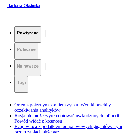
Barbara Oksińska
Powiązane
Polecane
Najnowsze
Tagi
Orlen z potężnym skokiem zysku. Wyniki przebiły
oczekiwania analityków
Rosja nie może wyremontować uszkodzonych rafinerii.
Powód widać z kosmosu
Rząd wraca z podatkiem od paliwowych gigantów. Tym
razem zapłaci także gaz