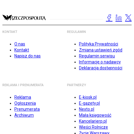
KONTAKT
REGULAMIN
O nas
Polityka Prywatności
Kontakt
Zmiana ustawień zgód
Napisz do nas
Regulamin serwisu
Informacje o nadawcy
Deklaracja dostępności
REKLAMA I PRENUMERATA
PARTNERZY
Reklama
E-kiosk.pl
Ogłoszenia
E-gazety.pl
Prenumerata
Nexto.pl
Archiwum
Mała księgowość
Kancelarierp.pl
Wieści Rolnicze
Życie Warszawy