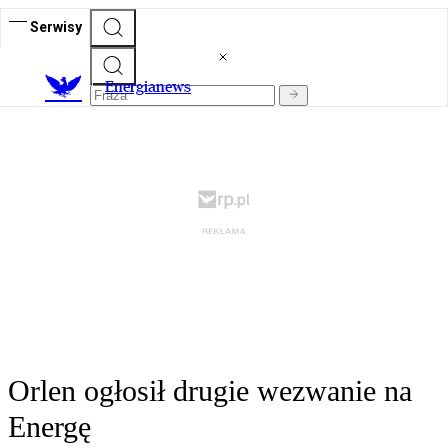
Serwisy
E
nergianews
Orlen ogłosił drugie wezwanie na
Energę