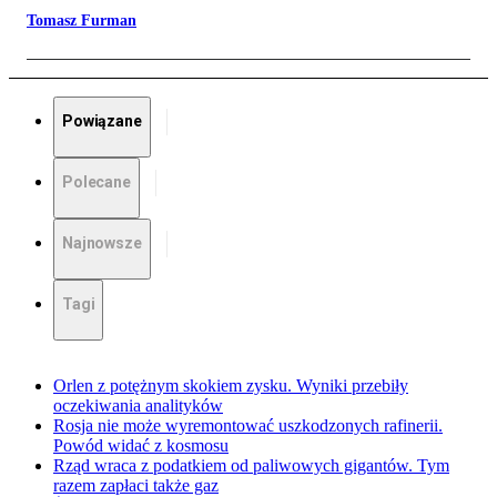
Tomasz Furman
Powiązane
Polecane
Najnowsze
Tagi
Orlen z potężnym skokiem zysku. Wyniki przebiły
oczekiwania analityków
Rosja nie może wyremontować uszkodzonych rafinerii.
Powód widać z kosmosu
Rząd wraca z podatkiem od paliwowych gigantów. Tym
razem zapłaci także gaz