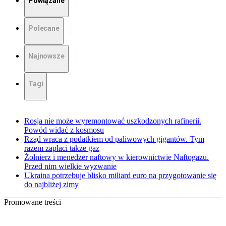
Powiązane
Polecane
Najnowsze
Tagi
Rosja nie może wyremontować uszkodzonych rafinerii.
Powód widać z kosmosu
Rząd wraca z podatkiem od paliwowych gigantów. Tym
razem zapłaci także gaz
Żołnierz i menedżer naftowy w kierownictwie Naftogazu.
Przed nim wielkie wyzwanie
Ukraina potrzebuje blisko miliard euro na przygotowanie się
do najbliżej zimy
Promowane treści