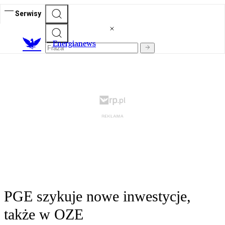
Serwisy
E
nergianews
PGE szykuje nowe inwestycje,
także w OZE