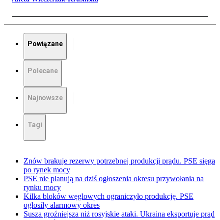
Powiązane
Polecane
Najnowsze
Tagi
Znów brakuje rezerwy potrzebnej produkcji prądu. PSE sięga
po rynek mocy
PSE nie planują na dziś ogłoszenia okresu przywołania na
rynku mocy
Kilka bloków węglowych ograniczyło produkcję. PSE
ogłosiły alarmowy okres
Susza groźniejsza niż rosyjskie ataki. Ukraina eksportuje prąd