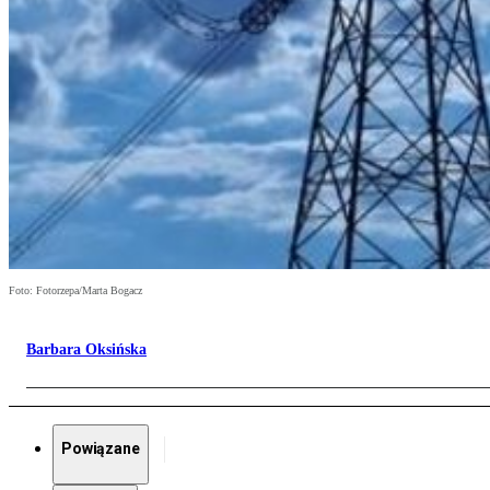
Foto: Fotorzepa/Marta Bogacz
Barbara Oksińska
Powiązane