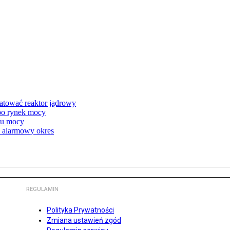
atować reaktor jądrowy
 po rynek mocy
nku mocy
y alarmowy okres
REGULAMIN
Polityka Prywatności
Zmiana ustawień zgód