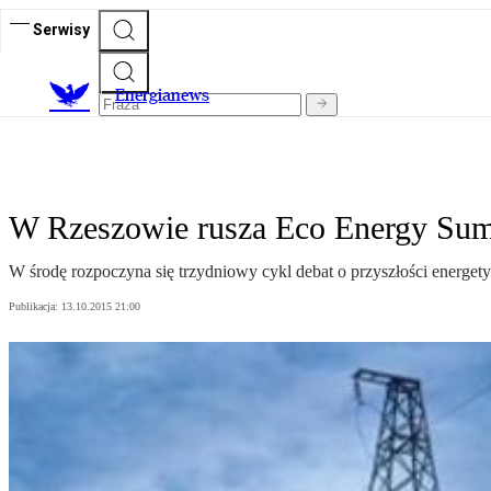
Serwisy
E
nergianews
W Rzeszowie rusza Eco Energy Su
W środę rozpoczyna się trzydniowy cykl debat o przyszłości energety
Publikacja:
13.10.2015 21:00