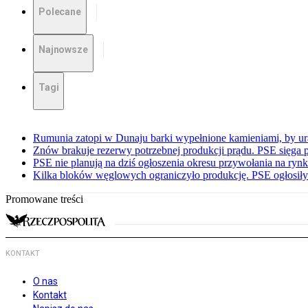
Polecane
Najnowsze
Tagi
Rumunia zatopi w Dunaju barki wypełnione kamieniami, by ur
Znów brakuje rezerwy potrzebnej produkcji prądu. PSE sięga
PSE nie planują na dziś ogłoszenia okresu przywołania na ry
Kilka bloków węglowych ograniczyło produkcję. PSE ogłosił
Promowane treści
KONTAKT
O nas
Kontakt