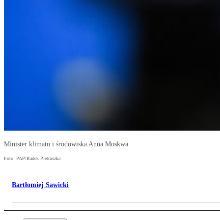
Minister klimatu i środowiska Anna Moskwa
Foto: PAP/Radek Pietruszka
Bartłomiej Sawicki