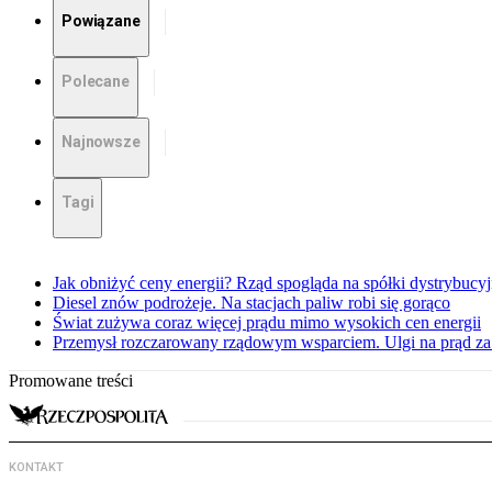
Powiązane
Polecane
Najnowsze
Tagi
Jak obniżyć ceny energii? Rząd spogląda na spółki dystrybucy
Diesel znów podrożeje. Na stacjach paliw robi się gorąco
Świat zużywa coraz więcej prądu mimo wysokich cen energii
Przemysł rozczarowany rządowym wsparciem. Ulgi na prąd za
Promowane treści
KONTAKT