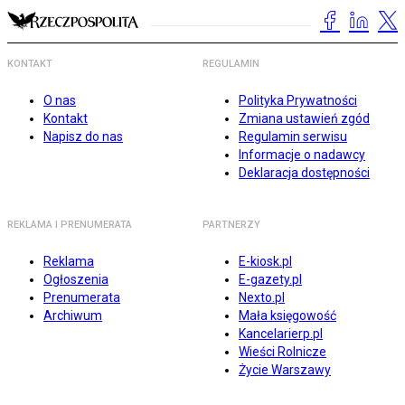
KONTAKT
REGULAMIN
O nas
Polityka Prywatności
Kontakt
Zmiana ustawień zgód
Napisz do nas
Regulamin serwisu
Informacje o nadawcy
Deklaracja dostępności
REKLAMA I PRENUMERATA
PARTNERZY
Reklama
E-kiosk.pl
Ogłoszenia
E-gazety.pl
Prenumerata
Nexto.pl
Archiwum
Mała księgowość
Kancelarierp.pl
Wieści Rolnicze
Życie Warszawy