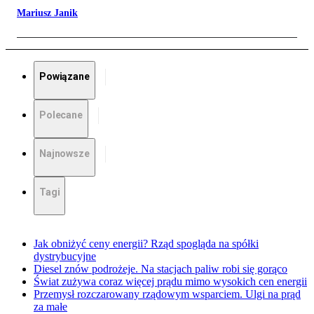
Mariusz Janik
Powiązane
Polecane
Najnowsze
Tagi
Jak obniżyć ceny energii? Rząd spogląda na spółki
dystrybucyjne
Diesel znów podrożeje. Na stacjach paliw robi się gorąco
Świat zużywa coraz więcej prądu mimo wysokich cen energii
Przemysł rozczarowany rządowym wsparciem. Ulgi na prąd
za małe