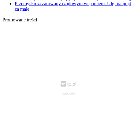
Przemysł rozczarowany rządowym wsparciem. Ulgi na prąd
za małe
Promowane treści