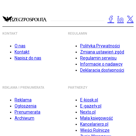
KONTAKT
REGULAMIN
O nas
Polityka Prywatności
Kontakt
Zmiana ustawień zgód
Napisz do nas
Regulamin serwisu
Informacje o nadawcy
Deklaracja dostępności
REKLAMA I PRENUMERATA
PARTNERZY
Reklama
E-kiosk.pl
Ogłoszenia
E-gazety.pl
Prenumerata
Nexto.pl
Archiwum
Mała księgowość
Kancelarierp.pl
Wieści Rolnicze