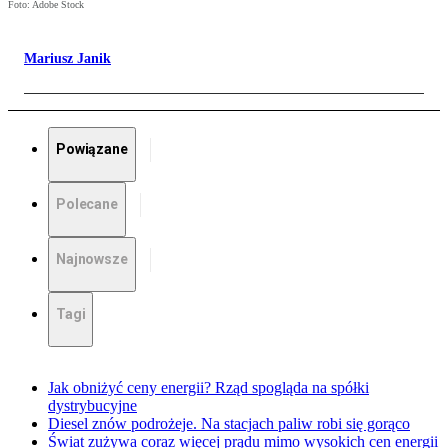
Foto: Adobe Stock
Mariusz Janik
Powiązane
Polecane
Najnowsze
Tagi
Jak obniżyć ceny energii? Rząd spogląda na spółki
dystrybucyjne
Diesel znów podrożeje. Na stacjach paliw robi się gorąco
Świat zużywa coraz więcej prądu mimo wysokich cen energii