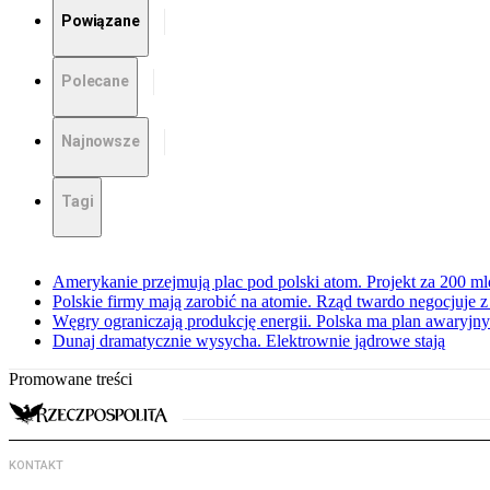
Powiązane
Polecane
Najnowsze
Tagi
Amerykanie przejmują plac pod polski atom. Projekt za 200 ml
Polskie firmy mają zarobić na atomie. Rząd twardo negocjuje
Węgry ograniczają produkcję energii. Polska ma plan awaryjny.
Dunaj dramatycznie wysycha. Elektrownie jądrowe stają
Promowane treści
KONTAKT