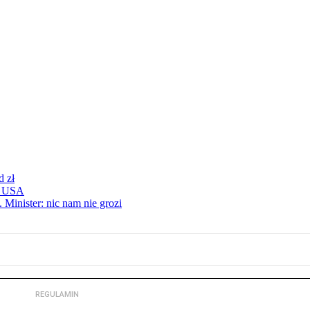
d zł
 z USA
 Minister: nic nam nie grozi
REGULAMIN