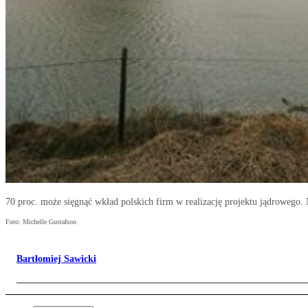
70 proc. może sięgnąć wkład polskich firm w realizację projektu jądrowego
Foto: Michelle Gustafson
Bartłomiej Sawicki