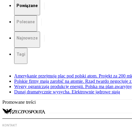
Powiązane
Polecane
Najnowsze
Tagi
Amerykanie przejmują plac pod polski atom. Projekt za 200 ml
Polskie firmy mają zarobić na atomie. Rząd twardo negocjuje
Węgry ograniczają produkcję energii. Polska ma plan awaryjny.
Dunaj dramatycznie wysycha. Elektrownie jądrowe stają
Promowane treści
KONTAKT