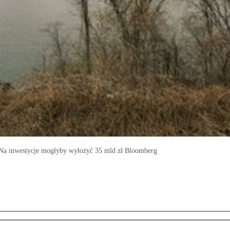
. Na inwestycje mogłyby wyłożyć 35 mld zł Bloomberg