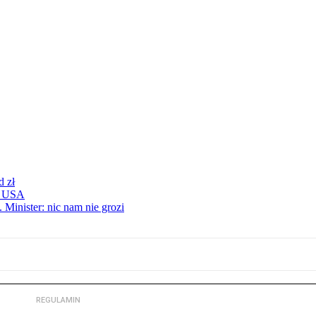
d zł
 z USA
 Minister: nic nam nie grozi
REGULAMIN