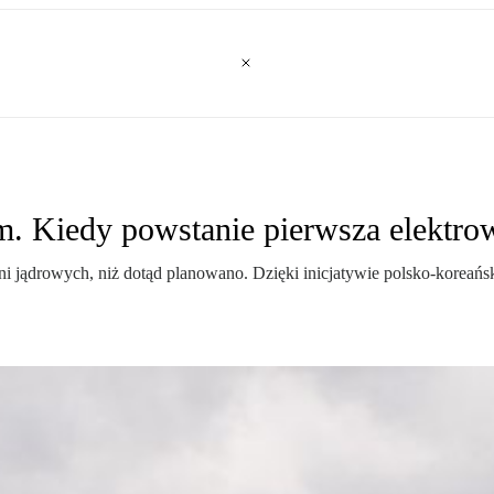
om. Kiedy powstanie pierwsza elektro
wni jądrowych, niż dotąd planowano. Dzięki inicjatywie polsko-koreań