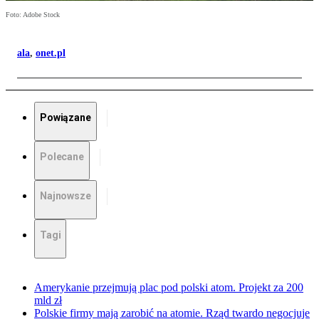
Foto: Adobe Stock
ala
,
onet.pl
Powiązane
Polecane
Najnowsze
Tagi
Amerykanie przejmują plac pod polski atom. Projekt za 200
mld zł
Polskie firmy mają zarobić na atomie. Rząd twardo negocjuje