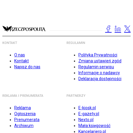
KONTAKT
REGULAMIN
O nas
Polityka Prywatności
Kontakt
Zmiana ustawień zgód
Napisz do nas
Regulamin serwisu
Informacje o nadawcy
Deklaracja dostępności
REKLAMA I PRENUMERATA
PARTNERZY
Reklama
E-kiosk.pl
Ogłoszenia
E-gazety.pl
Prenumerata
Nexto.pl
Archiwum
Mała księgowość
Kancelarierp.pl