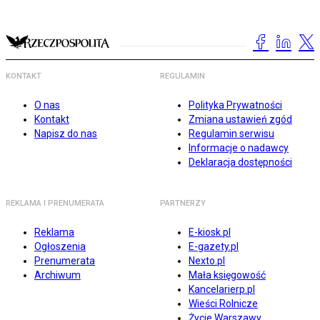
KONTAKT
REGULAMIN
O nas
Polityka Prywatności
Kontakt
Zmiana ustawień zgód
Napisz do nas
Regulamin serwisu
Informacje o nadawcy
Deklaracja dostępności
REKLAMA I PRENUMERATA
PARTNERZY
Reklama
E-kiosk.pl
Ogłoszenia
E-gazety.pl
Prenumerata
Nexto.pl
Archiwum
Mała księgowość
Kancelarierp.pl
Wieści Rolnicze
Życie Warszawy