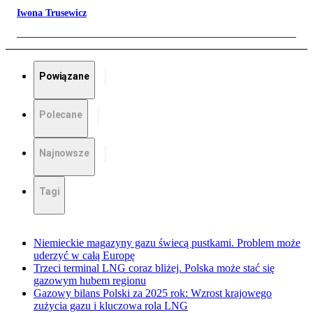
Iwona Trusewicz
Powiązane
Polecane
Najnowsze
Tagi
Niemieckie magazyny gazu świecą pustkami. Problem może
uderzyć w całą Europę
Trzeci terminal LNG coraz bliżej. Polska może stać się
gazowym hubem regionu
Gazowy bilans Polski za 2025 rok: Wzrost krajowego
zużycia gazu i kluczowa rola LNG