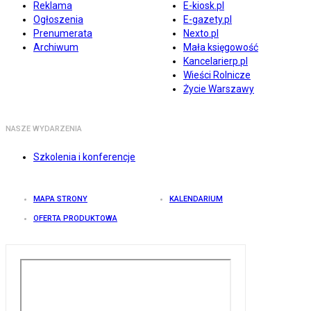
Reklama
E-kiosk.pl
Ogłoszenia
E-gazety.pl
Prenumerata
Nexto.pl
Archiwum
Mała księgowość
Kancelarierp.pl
Wieści Rolnicze
Życie Warszawy
NASZE WYDARZENIA
Szkolenia i konferencje
MAPA STRONY
KALENDARIUM
OFERTA PRODUKTOWA