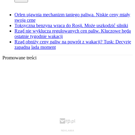
Orlen ujawnia mechanizm taniego paliwa. Niskie ceny miały
swoją cenę
Toksyczna benzyna wraca do Rosji. Może uszkodzić silniki
Rząd nie wyklucza regulowanych cen paliw. Kluczowe będą
ostatnie tygodnie wakacji
Rząd obniży ceny paliw na powrót z wakacji? Tusk: Decyzje
zapadną lada moment
Promowane treści