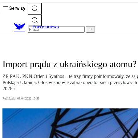
Serwisy
E
nergianews
Import prądu z ukraińskiego atomu? 
ZE PAK, PKN Orlen i Synthos – te trzy firmy poinformowały, że są go
Polską a Ukrainą. Głos w sprawie zabrał operator sieci przesyłowyc
2026 r.
Publikacja:
06.04.2022 10:53