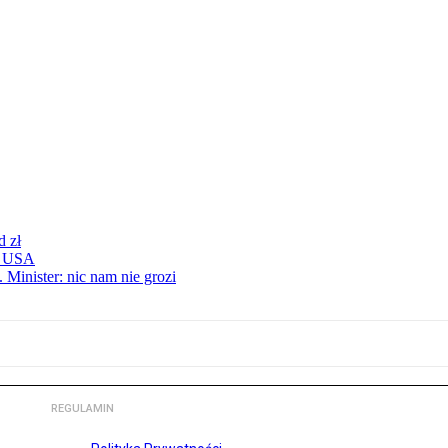
d zł
 z USA
 Minister: nic nam nie grozi
REGULAMIN