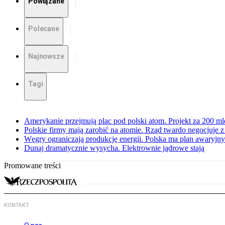
Powiązane
Polecane
Najnowsze
Tagi
Amerykanie przejmują plac pod polski atom. Projekt za 200 ml
Polskie firmy mają zarobić na atomie. Rząd twardo negocjuje
Węgry ograniczają produkcję energii. Polska ma plan awaryjny.
Dunaj dramatycznie wysycha. Elektrownie jądrowe stają
Promowane treści
KONTAKT