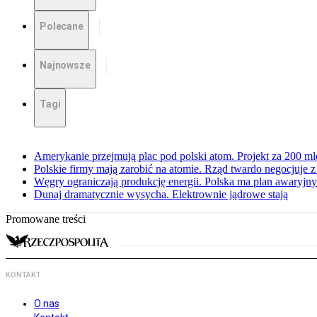
Polecane
Najnowsze
Tagi
Amerykanie przejmują plac pod polski atom. Projekt za 200 ml
Polskie firmy mają zarobić na atomie. Rząd twardo negocjuje
Węgry ograniczają produkcję energii. Polska ma plan awaryjny.
Dunaj dramatycznie wysycha. Elektrownie jądrowe stają
Promowane treści
KONTAKT
O nas