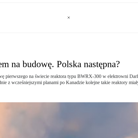
em na budowę. Polska następna?
erwszego na świecie reaktora typu BWRX-300 w elektrowni Darlingto
ie z wcześniejszymi planami po Kanadzie kolejne takie reaktory miały