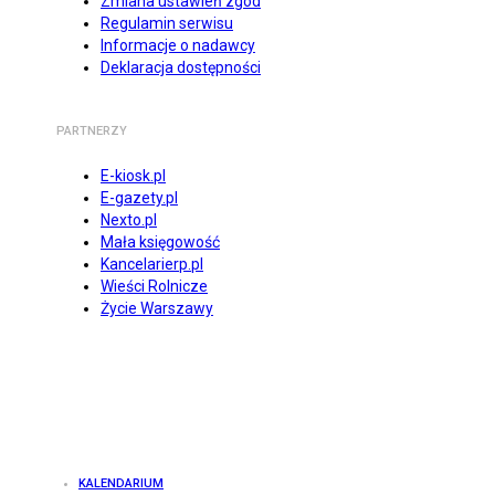
Zmiana ustawień zgód
Regulamin serwisu
Informacje o nadawcy
Deklaracja dostępności
PARTNERZY
E-kiosk.pl
E-gazety.pl
Nexto.pl
Mała księgowość
Kancelarierp.pl
Wieści Rolnicze
Życie Warszawy
KALENDARIUM