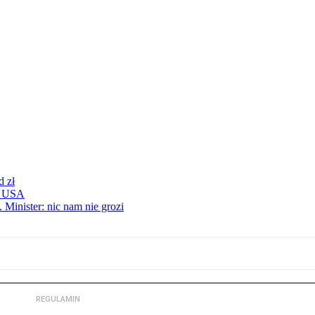
d zł
 z USA
 Minister: nic nam nie grozi
REGULAMIN