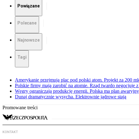
Powiązane
Polecane
Najnowsze
Tagi
Amerykanie przejmują plac pod polski atom. Projekt za 200 ml
Polskie firmy mają zarobić na atomie. Rząd twardo negocjuje
Węgry ograniczają produkcję energii. Polska ma plan awaryjny.
Dunaj dramatycznie wysycha. Elektrownie jądrowe stają
Promowane treści
KONTAKT