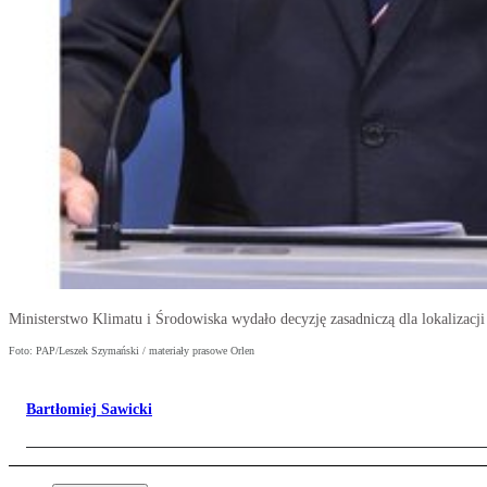
Ministerstwo Klimatu i Środowiska wydało decyzję zasadniczą dla lokalizac
Foto: PAP/Leszek Szymański / materiały prasowe Orlen
Bartłomiej Sawicki