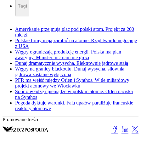
Tagi
Amerykanie przejmują plac pod polski atom. Projekt za 200
mld zł
Polskie firmy mają zarobić na atomie. Rząd twardo negocjuje
z USA
Węgry ograniczają produkcję energii. Polska ma plan
awaryjny. Minister: nic nam nie grozi
Dunaj dramatycznie wysycha. Elektrownie jądrowe stają
Węgry na granicy blackoutu. Dunaj wysycha, siłownia
jądrowa zostanie wyłączona
PFR ma wejść między Orlen i Synthos. W tle miliardowy
projekt atomowy we Włocławku
Spór o władzę i pieniądze w polskim atomie. Orlen naciska
na Synthos
Pogoda dyktuje warunki. Fala upałów paraliżuje francuskie
reaktory atomowe
Promowane treści