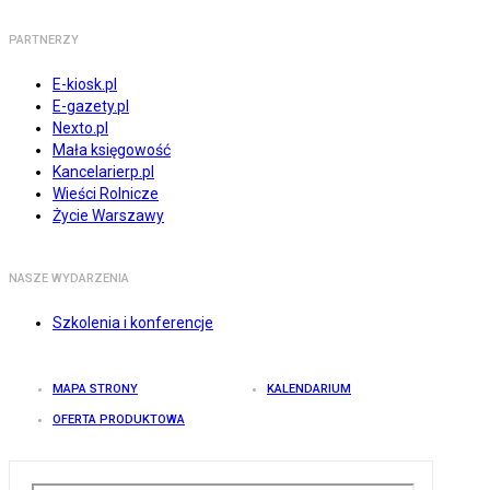
PARTNERZY
E-kiosk.pl
E-gazety.pl
Nexto.pl
Mała księgowość
Kancelarierp.pl
Wieści Rolnicze
Życie Warszawy
NASZE WYDARZENIA
Szkolenia i konferencje
MAPA STRONY
KALENDARIUM
OFERTA PRODUKTOWA