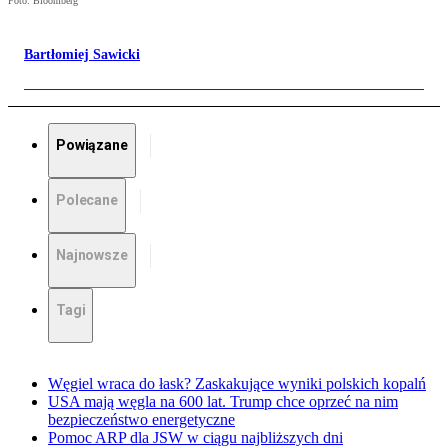
Foto: Bloomberg
Bartłomiej Sawicki
Powiązane
Polecane
Najnowsze
Tagi
Węgiel wraca do łask? Zaskakujące wyniki polskich kopalń
USA mają węgla na 600 lat. Trump chce oprzeć na nim
bezpieczeństwo energetyczne
Pomoc ARP dla JSW w ciągu najbliższych dni