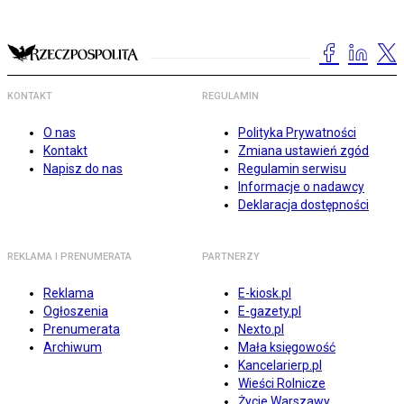
KONTAKT
REGULAMIN
O nas
Polityka Prywatności
Kontakt
Zmiana ustawień zgód
Napisz do nas
Regulamin serwisu
Informacje o nadawcy
Deklaracja dostępności
REKLAMA I PRENUMERATA
PARTNERZY
Reklama
E-kiosk.pl
Ogłoszenia
E-gazety.pl
Prenumerata
Nexto.pl
Archiwum
Mała księgowość
Kancelarierp.pl
Wieści Rolnicze
Życie Warszawy