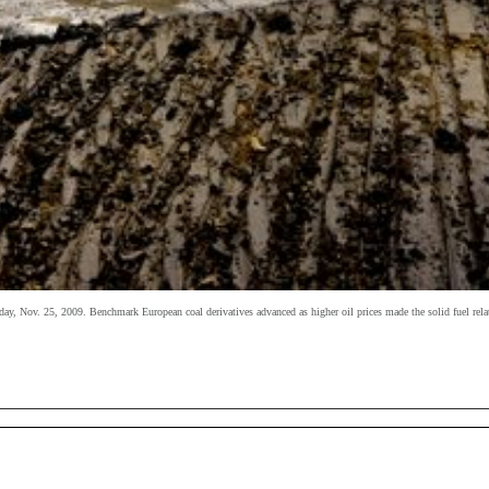
, Nov. 25, 2009. Benchmark European coal derivatives advanced as higher oil prices made the solid fuel rela