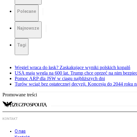
Polecane
Najnowsze
Tagi
Węgiel wraca do łask? Zaskakujące wyniki polskich kopalń
USA mają węgla na 600 lat. Trump chce oprzeć na nim bezpie
Pomoc ARP dla JSW w ciągu najbliższych dni
Turów wciąż bez ostatecznej decyzji. Koncesja do 2044 roku 
Promowane treści
KONTAKT
O nas