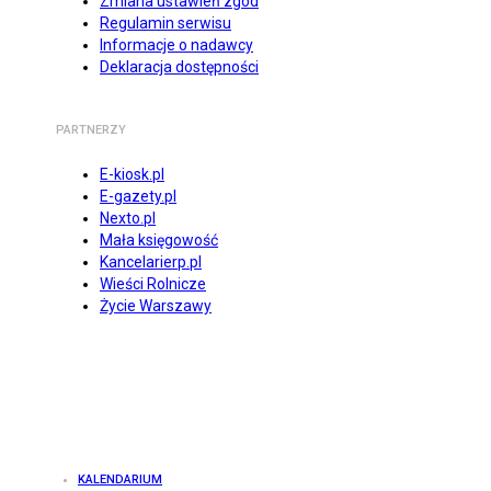
Zmiana ustawień zgód
Regulamin serwisu
Informacje o nadawcy
Deklaracja dostępności
PARTNERZY
E-kiosk.pl
E-gazety.pl
Nexto.pl
Mała księgowość
Kancelarierp.pl
Wieści Rolnicze
Życie Warszawy
KALENDARIUM