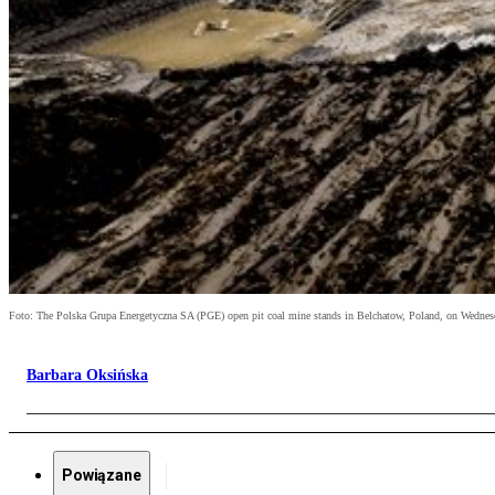
Foto: The Polska Grupa Energetyczna SA (PGE) open pit coal mine stands in Belchatow, Poland, on Wednesday
Barbara Oksińska
Powiązane