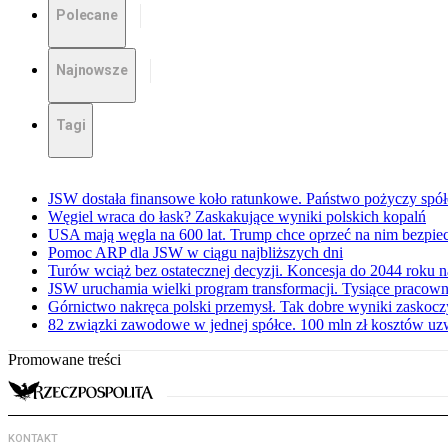
Polecane
Najnowsze
Tagi
JSW dostała finansowe koło ratunkowe. Państwo pożyczy spół
Węgiel wraca do łask? Zaskakujące wyniki polskich kopalń
USA mają węgla na 600 lat. Trump chce oprzeć na nim bezpie
Pomoc ARP dla JSW w ciągu najbliższych dni
Turów wciąż bez ostatecznej decyzji. Koncesja do 2044 roku 
JSW uruchamia wielki program transformacji. Tysiące pracow
Górnictwo nakręca polski przemysł. Tak dobre wyniki zaskoc
82 związki zawodowe w jednej spółce. 100 mln zł kosztów uz
Promowane treści
KONTAKT