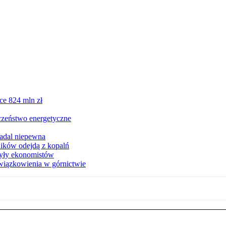
ce 824 mln zł
czeństwo energetyczne
nadal niepewna
ników odejdą z kopalń
zyły ekonomistów
wiązkowienia w górnictwie