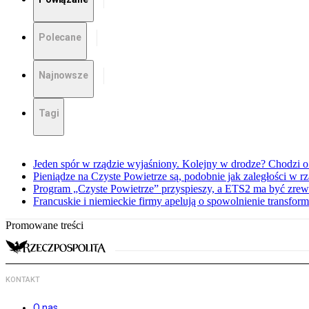
Polecane
Najnowsze
Tagi
Jeden spór w rządzie wyjaśniony. Kolejny w drodze? Chodzi o
Pieniądze na Czyste Powietrze są, podobnie jak zaległości w
Program „Czyste Powietrze” przyspieszy, a ETS2 ma być zre
Francuskie i niemieckie firmy apelują o spowolnienie transform
Promowane treści
KONTAKT
O nas