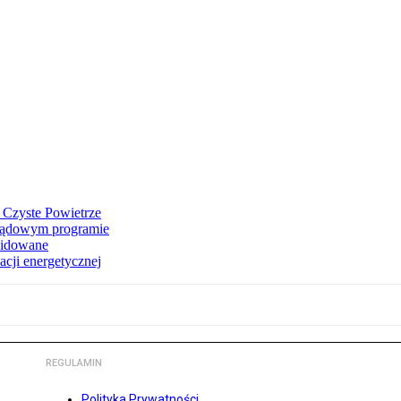
 Czyste Powietrze
 rządowym programie
widowane
acji energetycznej
REGULAMIN
Polityka Prywatności