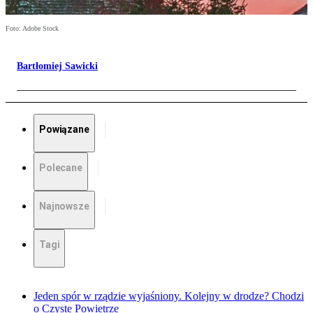
Foto: Adobe Stock
Bartłomiej Sawicki
Powiązane
Polecane
Najnowsze
Tagi
Jeden spór w rządzie wyjaśniony. Kolejny w drodze? Chodzi
o Czyste Powietrze