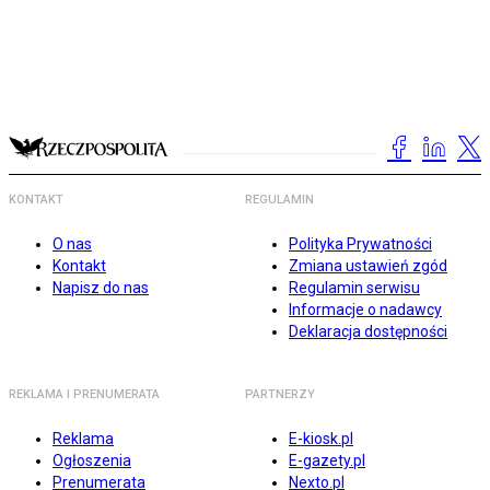
KONTAKT
REGULAMIN
O nas
Polityka Prywatności
Kontakt
Zmiana ustawień zgód
Napisz do nas
Regulamin serwisu
Informacje o nadawcy
Deklaracja dostępności
REKLAMA I PRENUMERATA
PARTNERZY
Reklama
E-kiosk.pl
Ogłoszenia
E-gazety.pl
Prenumerata
Nexto.pl