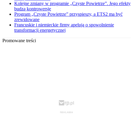
Kolejne zmiany w programie „Czyste Powietrze”. Jego efekty
budzą kontrowersje
Program „Czyste Powietrze” przyspieszy, a ETS2 ma być
zrewidowane
Francuskie i niemieckie firmy apelują o spowolnienie
transformacji energetycznej
Promowane treści