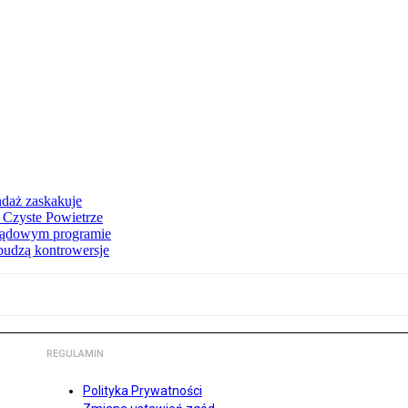
ndaż zaskakuje
 Czyste Powietrze
 rządowym programie
budzą kontrowersje
REGULAMIN
Polityka Prywatności