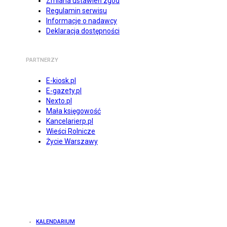
Zmiana ustawień zgód
Regulamin serwisu
Informacje o nadawcy
Deklaracja dostępności
PARTNERZY
E-kiosk.pl
E-gazety.pl
Nexto.pl
Mała księgowość
Kancelarierp.pl
Wieści Rolnicze
Życie Warszawy
KALENDARIUM