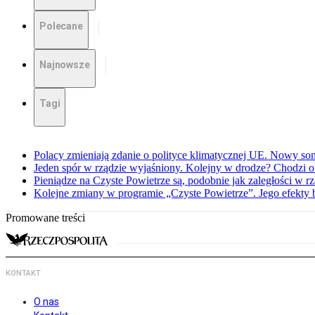
Polecane
Najnowsze
Tagi
Polacy zmieniają zdanie o polityce klimatycznej UE. Nowy so
Jeden spór w rządzie wyjaśniony. Kolejny w drodze? Chodzi o
Pieniądze na Czyste Powietrze są, podobnie jak zaległości w
Kolejne zmiany w programie „Czyste Powietrze”. Jego efekty 
Promowane treści
KONTAKT
O nas