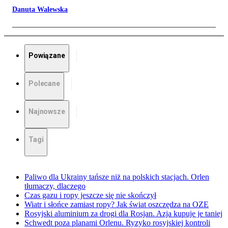
Danuta Walewska
Powiązane
Polecane
Najnowsze
Tagi
Paliwo dla Ukrainy tańsze niż na polskich stacjach. Orlen
tłumaczy, dlaczego
Czas gazu i ropy jeszcze się nie skończył
Wiatr i słońce zamiast ropy? Jak świat oszczędza na OZE
Rosyjski aluminium za drogi dla Rosjan. Azja kupuje je taniej
Schwedt poza planami Orlenu. Ryzyko rosyjskiej kontroli