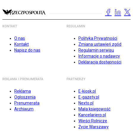
KONTAKT
REGULAMIN
O nas
Polityka Prywatności
Kontakt
Zmiana ustawień zgód
Napisz do nas
Regulamin serwisu
Informacje o nadawcy
Deklaracja dostępności
REKLAMA I PRENUMERATA
PARTNERZY
Reklama
E-kiosk.pl
Ogłoszenia
E-gazety.pl
Prenumerata
Nexto.pl
Archiwum
Mała księgowość
Kancelarierp.pl
Wieści Rolnicze
Życie Warszawy