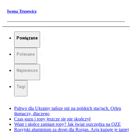
Iwona Trusewicz
Powiązane
Polecane
Najnowsze
Tagi
Paliwo dla Ukrainy tańsze niż na polskich stacjach. Orlen
tłumaczy, dlaczego
Czas gazu i ropy jeszcze się nie skończył
Wiatr i słońce zamiast ropy? Jak świat oszczędza na OZE
Rosyjski aluminium za drogi dla Rosjan. Azja kupuje je taniej