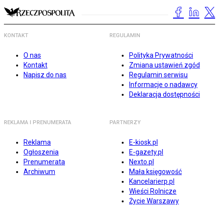
KONTAKT
REGULAMIN
O nas
Polityka Prywatności
Kontakt
Zmiana ustawień zgód
Napisz do nas
Regulamin serwisu
Informacje o nadawcy
Deklaracja dostępności
REKLAMA I PRENUMERATA
PARTNERZY
Reklama
E-kiosk.pl
Ogłoszenia
E-gazety.pl
Prenumerata
Nexto.pl
Archiwum
Mała księgowość
Kancelarierp.pl
Wieści Rolnicze
Życie Warszawy