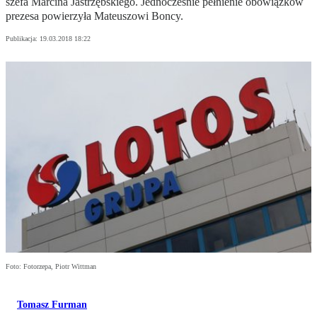
szefa Marcina Jastrzębskiego. Jednocześnie pełnienie obowiązków
prezesa powierzyła Mateuszowi Boncy.
Publikacja:
19.03.2018 18:22
Foto: Fotorzepa, Piotr Wittman
Tomasz Furman