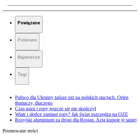
Powiązane
Polecane
Najnowsze
Tagi
Paliwo dla Ukrainy tańsze niż na polskich stacjach. Orlen
tłumaczy, dlaczego
Czas gazu i ropy jeszcze się nie skończył
Wiatr i słońce zamiast ropy? Jak świat oszczędza na OZE
Rosyjski aluminium za drogi dla Rosjan. Azja kupuje je taniej
Promowane treści