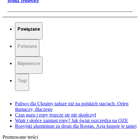
Iwona Trusewicz
Powiązane
Polecane
Najnowsze
Tagi
Paliwo dla Ukrainy tańsze niż na polskich stacjach. Orlen
tłumaczy, dlaczego
Czas gazu i ropy jeszcze się nie skończył
Wiatr i słońce zamiast ropy? Jak świat oszczędza na OZE
Rosyjski aluminium za drogi dla Rosjan. Azja kupuje je taniej
Promowane treści