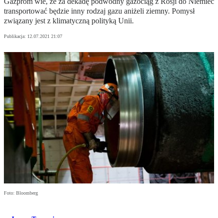
Gazprom wie, że za dekadę podwodny gazociąg z Rosji do Niemiec
transportować będzie inny rodzaj gazu aniżeli ziemny. Pomysł
związany jest z klimatyczną polityką Unii.
Publikacja:
12.07.2021 21:07
Foto: Bloomberg