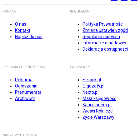
KONTAKT
REGULAMIN
O nas
Polityka Prywatności
Kontakt
Zmiana ustawień zgód
Napisz do nas
Regulamin serwisu
Informacje o nadawcy
Deklaracja dostępności
REKLAMA I PRENUMERATA
PARTNERZY
Reklama
E-kiosk.pl
Ogłoszenia
E-gazety.pl
Prenumerata
Nexto.pl
Archiwum
Mała księgowość
Kancelarierp.pl
Wieści Rolnicze
Życie Warszawy
NASZE WYDARZENIA