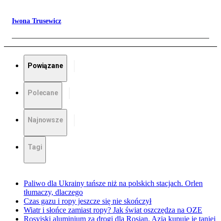
Iwona Trusewicz
Powiązane
Polecane
Najnowsze
Tagi
Paliwo dla Ukrainy tańsze niż na polskich stacjach. Orlen
tłumaczy, dlaczego
Czas gazu i ropy jeszcze się nie skończył
Wiatr i słońce zamiast ropy? Jak świat oszczędza na OZE
Rosyjski aluminium za drogi dla Rosjan. Azja kupuje je taniej