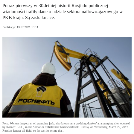
Po raz pierwszy w 30-letniej historii Rosji do publicznej
wiadomości trafiły dane o udziale sektora naftowo-gazowego w
PKB kraju. Są zaskakujące.
Publikacja:
13.07.2021 19:11
Foto: Workers inspect an oil pumping jack, also known as a ‚nodding donkey’ at a pumping site, operated
by Rosneft PJSC, in the Samotlor oilfield near Nizhnevartovsk, Russia, on Wednesday, March 22, 2017.
Russia’s largest oil field, so far past its prime tha...