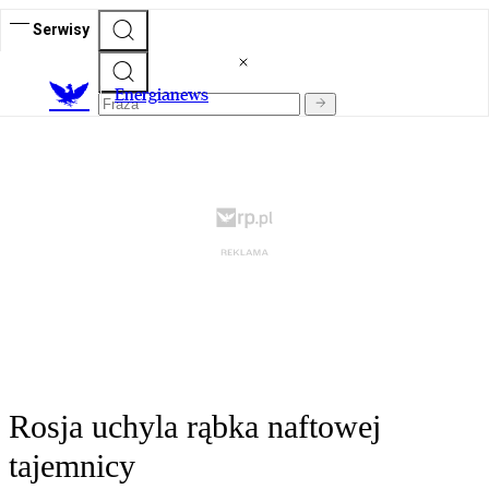
Serwisy
E
nergianews
Rosja uchyla rąbka naftowej
tajemnicy