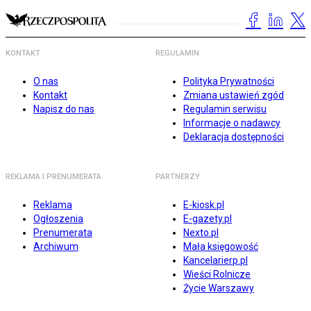
KONTAKT
REGULAMIN
O nas
Polityka Prywatności
Kontakt
Zmiana ustawień zgód
Napisz do nas
Regulamin serwisu
Informacje o nadawcy
Deklaracja dostępności
REKLAMA I PRENUMERATA
PARTNERZY
Reklama
E-kiosk.pl
Ogłoszenia
E-gazety.pl
Prenumerata
Nexto.pl
Archiwum
Mała księgowość
Kancelarierp.pl
Wieści Rolnicze
Życie Warszawy