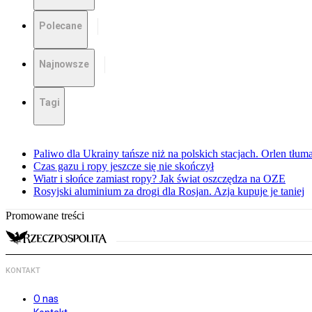
Polecane
Najnowsze
Tagi
Paliwo dla Ukrainy tańsze niż na polskich stacjach. Orlen tłum
Czas gazu i ropy jeszcze się nie skończył
Wiatr i słońce zamiast ropy? Jak świat oszczędza na OZE
Rosyjski aluminium za drogi dla Rosjan. Azja kupuje je taniej
Promowane treści
KONTAKT
O nas