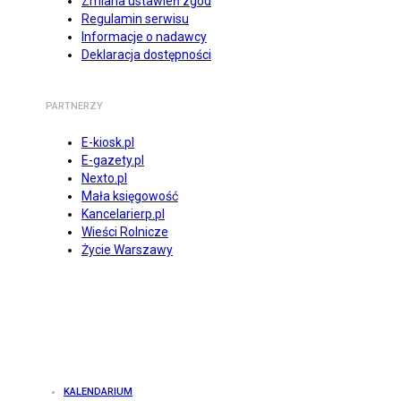
Zmiana ustawień zgód
Regulamin serwisu
Informacje o nadawcy
Deklaracja dostępności
PARTNERZY
E-kiosk.pl
E-gazety.pl
Nexto.pl
Mała księgowość
Kancelarierp.pl
Wieści Rolnicze
Życie Warszawy
KALENDARIUM