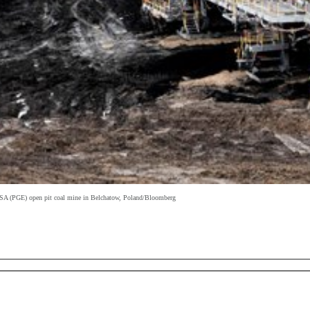
na SA (PGE) open pit coal mine in Belchatow, Poland/Bloomberg