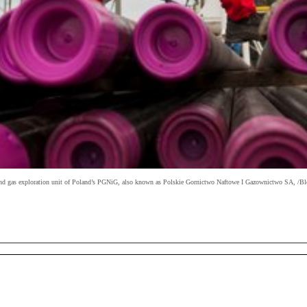
 oil and gas exploration unit of Poland’s PGNiG, also known as Polskie Gornictwo Naftowe I Gazownictwo SA, /