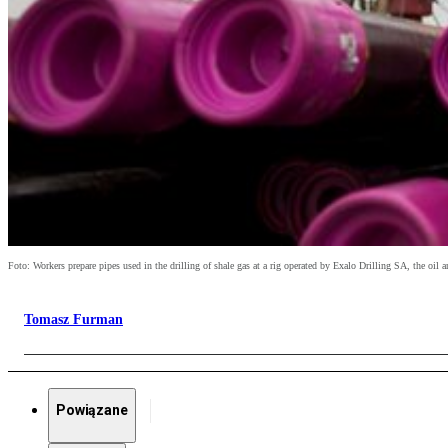
Foto: Workers prepare pipes used in the drilling of shale gas at a rig operated by Exalo Drilling SA, the
Tomasz Furman
Powiązane