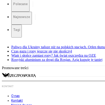
Polecane
Najnowsze
Tagi
Paliwo dla Ukrainy tańsze niż na polskich stacjach. Orlen tłum
Czas gazu i ropy jeszcze się nie skończył
Wiatr i słońce zamiast ropy? Jak świat oszczędza na OZE
Rosyjski aluminium za drogi dla Rosjan. Azja kupuje je taniej
Promowane treści
KONTAKT
O nas
Kontakt