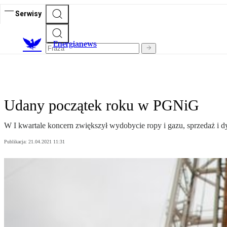
Serwisy
E
nergianews
Udany początek roku w PGNiG
W I kwartale koncern zwiększył wydobycie ropy i gazu, sprzedaż i dy
Publikacja:
21.04.2021 11:31