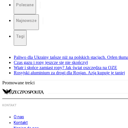
Polecane
Najnowsze
Tagi
Paliwo dla Ukrainy tańsze niż na polskich stacjach. Orlen tłum
Czas gazu i ropy jeszcze się nie skończył
Wiatr i słońce zamiast ropy? Jak świat oszczędza na OZE
Rosyjski aluminium za drogi dla Rosjan. Azja kupuje je taniej
Promowane treści
KONTAKT
O nas
Kontakt