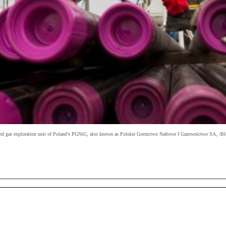
 oil and gas exploration unit of Poland’s PGNiG, also known as Polskie Gornictwo Naftowe I Gazownictwo SA, /