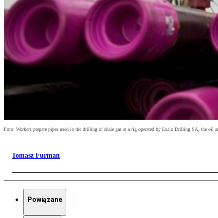
Foto: Workers prepare pipes used in the drilling of shale gas at a rig operated by Exalo Drilling SA, the
Tomasz Furman
Powiązane