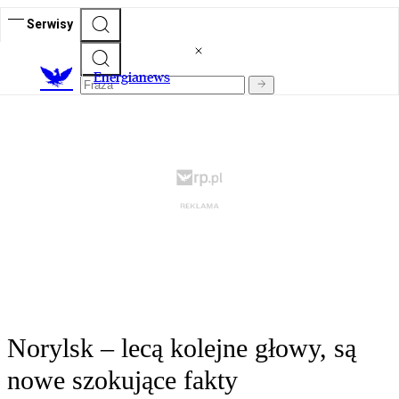
Serwisy
E
nergianews
Norylsk – lecą kolejne głowy, są
nowe szokujące fakty