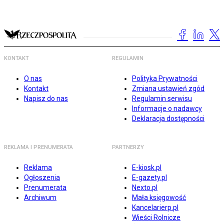
KONTAKT
REGULAMIN
O nas
Polityka Prywatności
Kontakt
Zmiana ustawień zgód
Napisz do nas
Regulamin serwisu
Informacje o nadawcy
Deklaracja dostępności
REKLAMA I PRENUMERATA
PARTNERZY
Reklama
E-kiosk.pl
Ogłoszenia
E-gazety.pl
Prenumerata
Nexto.pl
Archiwum
Mała księgowość
Kancelarierp.pl
Wieści Rolnicze