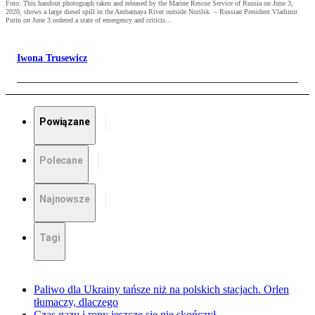
Foto: This handout photograph taken and released by the Marine Rescue Service of Russia on June 3,
2020, shows a large diesel spill in the Ambarnaya River outside Norilsk. – Russian President Vladimir
Putin on June 3 ordered a state of emergency and criticis...
Iwona Trusewicz
Powiązane
Polecane
Najnowsze
Tagi
Paliwo dla Ukrainy tańsze niż na polskich stacjach. Orlen
tłumaczy, dlaczego
Czas gazu i ropy jeszcze się nie skończył