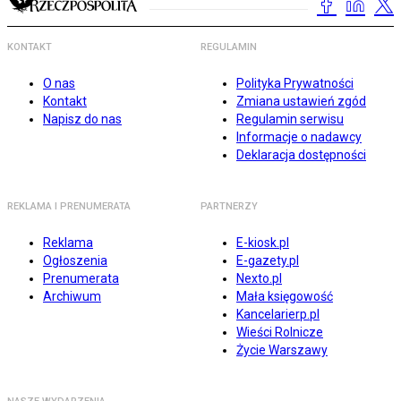
KONTAKT
REGULAMIN
O nas
Polityka Prywatności
Kontakt
Zmiana ustawień zgód
Napisz do nas
Regulamin serwisu
Informacje o nadawcy
Deklaracja dostępności
REKLAMA I PRENUMERATA
PARTNERZY
Reklama
E-kiosk.pl
Ogłoszenia
E-gazety.pl
Prenumerata
Nexto.pl
Archiwum
Mała księgowość
Kancelarierp.pl
Wieści Rolnicze
Życie Warszawy