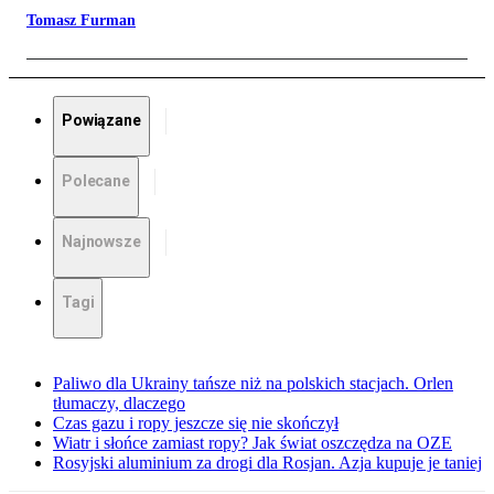
Tomasz Furman
Powiązane
Polecane
Najnowsze
Tagi
Paliwo dla Ukrainy tańsze niż na polskich stacjach. Orlen
tłumaczy, dlaczego
Czas gazu i ropy jeszcze się nie skończył
Wiatr i słońce zamiast ropy? Jak świat oszczędza na OZE
Rosyjski aluminium za drogi dla Rosjan. Azja kupuje je taniej