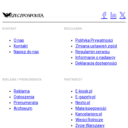
KONTAKT
REGULAMIN
O nas
Polityka Prywatności
Kontakt
Zmiana ustawień zgód
Napisz do nas
Regulamin serwisu
Informacje o nadawcy
Deklaracja dostępności
REKLAMA I PRENUMERATA
PARTNERZY
Reklama
E-kiosk.pl
Ogłoszenia
E-gazety.pl
Prenumerata
Nexto.pl
Archiwum
Mała księgowość
Kancelarierp.pl
Wieści Rolnicze
Życie Warszawy