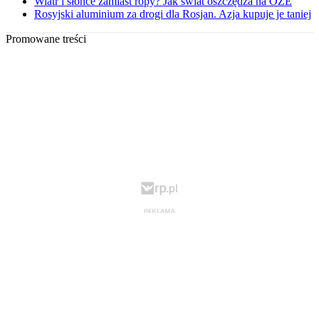
Wiatr i słońce zamiast ropy? Jak świat oszczędza na OZE
Rosyjski aluminium za drogi dla Rosjan. Azja kupuje je taniej
Promowane treści