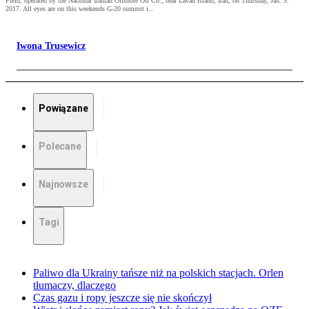
Field, operated by the National Iranian Offshore Oil Co., near Lavan island, Iran, on Thursday, Jan. 5.
2017. All eyes are on this weekends G-20 summit i...
Iwona Trusewicz
Powiązane
Polecane
Najnowsze
Tagi
Paliwo dla Ukrainy tańsze niż na polskich stacjach. Orlen
tłumaczy, dlaczego
Czas gazu i ropy jeszcze się nie skończył