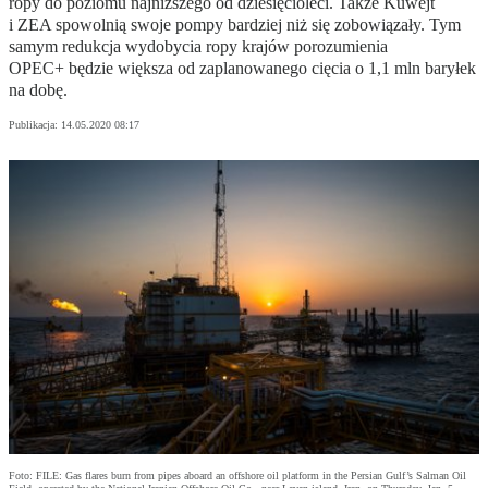
ropy do poziomu najniższego od dziesięcioleci. Także Kuwejt
i ZEA spowolnią swoje pompy bardziej niż się zobowiązały. Tym
samym redukcja wydobycia ropy krajów porozumienia
OPEC+ będzie większa od zaplanowanego cięcia o 1,1 mln baryłek
na dobę.
Publikacja:
14.05.2020 08:17
Foto: FILE: Gas flares burn from pipes aboard an offshore oil platform in the Persian Gulf’s Salman Oil