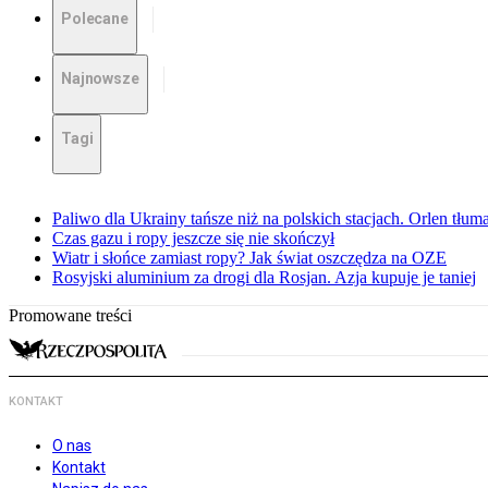
Polecane
Najnowsze
Tagi
Paliwo dla Ukrainy tańsze niż na polskich stacjach. Orlen tłum
Czas gazu i ropy jeszcze się nie skończył
Wiatr i słońce zamiast ropy? Jak świat oszczędza na OZE
Rosyjski aluminium za drogi dla Rosjan. Azja kupuje je taniej
Promowane treści
KONTAKT
O nas
Kontakt