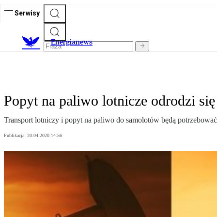
Serwisy
E
nergianews
Popyt na paliwo lotnicze odrodzi się
Transport lotniczy i popyt na paliwo do samolotów będą potrzebować 
Publikacja:
20.04.2020 14:56